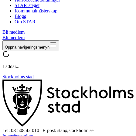
STAR-steget
Kommunalmästerskap
Blogg
Om STAR
Bli medlem
Bli medlem
Öppna navigeringsmenyn
Laddar...
Stockholms stad
Tel:
08-508 42 010
| E-post:
star@stockholm.se
Integritetspolicy