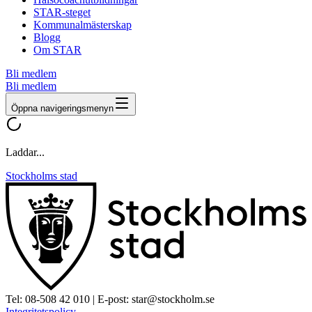
STAR-steget
Kommunalmästerskap
Blogg
Om STAR
Bli medlem
Bli medlem
Öppna navigeringsmenyn
Laddar...
Stockholms stad
Tel:
08-508 42 010
| E-post:
star@stockholm.se
Integritetspolicy