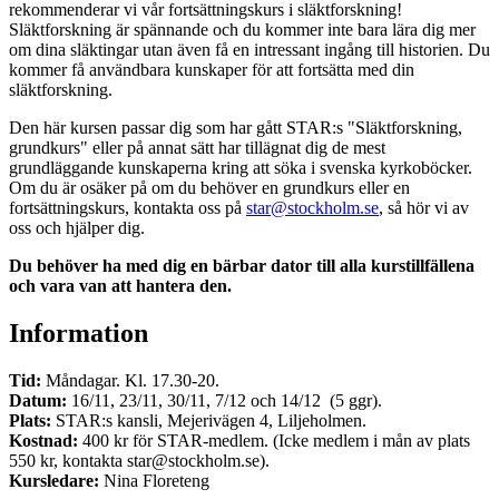
rekommenderar vi vår fortsättningskurs i släktforskning!
Släktforskning är spännande och du kommer inte bara lära dig mer
om dina släktingar utan även få en intressant ingång till historien. Du
kommer få användbara kunskaper för att fortsätta med din
släktforskning.
Den här kursen passar dig som har gått STAR:s "Släktforskning,
grundkurs" eller på annat sätt har tillägnat dig de mest
grundläggande kunskaperna kring att söka i svenska kyrkoböcker.
Om du är osäker på om du behöver en grundkurs eller en
fortsättningskurs, kontakta oss på
star@stockholm.se
, så hör vi av
oss och hjälper dig.
Du behöver ha med dig en bärbar dator till alla kurstillfällena
och vara van att hantera den.
Information
Tid:
Måndagar. Kl. 17.30-20.
Datum:
16/11, 23/11, 30/11, 7/12 och 14/12 (5 ggr).
Plats:
STAR:s kansli, Mejerivägen 4, Liljeholmen.
Kostnad:
400 kr för STAR-medlem. (Icke medlem i mån av plats
550 kr, kontakta star@stockholm.se).
Kursledare:
Nina Floreteng