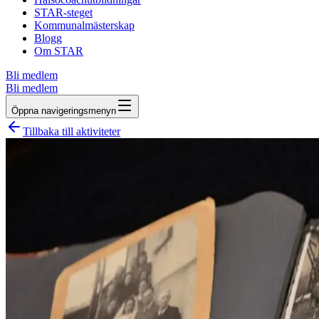
STAR-steget
Kommunalmästerskap
Blogg
Om STAR
Bli medlem
Bli medlem
Öppna navigeringsmenyn
Tillbaka till aktiviteter