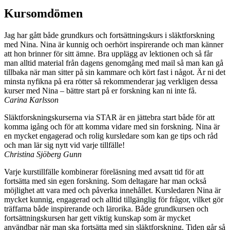
Kursomdömen
Jag har gått både grundkurs och fortsättningskurs i släktforskning
med Nina. Nina är kunnig och oerhört inspirerande och man känner
att hon brinner för sitt ämne. Bra upplägg av lektionen och så får
man alltid material från dagens genomgång med mail så man kan gå
tillbaka när man sitter på sin kammare och kört fast i något. Är ni det
minsta nyfikna på era rötter så rekommenderar jag verkligen dessa
kurser med Nina – bättre start på er forskning kan ni inte få.
Carina Karlsson
Släktforskningskurserna via STAR är en jättebra start både för att
komma igång och för att komma vidare med sin forskning. Nina är
en mycket engagerad och rolig kursledare som kan ge tips och råd
och man lär sig nytt vid varje tillfälle!
Christina Sjöberg Gunn
Varje kurstillfälle kombinerar föreläsning med avsatt tid för att
fortsätta med sin egen forskning. Som deltagare har man också
möjlighet att vara med och påverka innehållet. Kursledaren Nina är
mycket kunnig, engagerad och alltid tillgänglig för frågor, vilket gör
träffarna både inspirerande och lärorika. Både grundkursen och
fortsättningskursen har gett viktig kunskap som är mycket
användbar när man ska fortsätta med sin släktforskning. Tiden går så