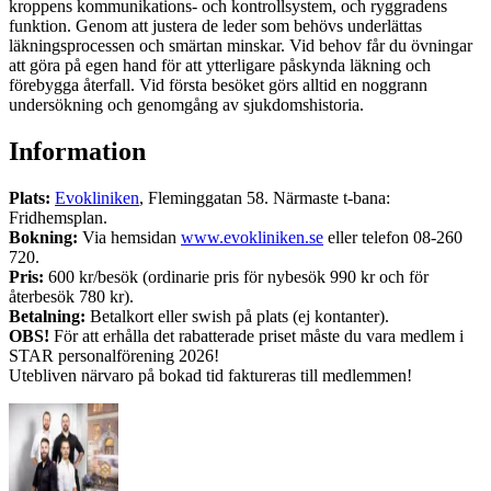
kroppens kommunikations- och kontrollsystem, och ryggradens
funktion. Genom att justera de leder som behövs underlättas
läkningsprocessen och smärtan minskar. Vid behov får du övningar
att göra på egen hand för att ytterligare påskynda läkning och
förebygga återfall. Vid första besöket görs alltid en noggrann
undersökning och genomgång av sjukdomshistoria.
Information
Plats:
Evokliniken
, Fleminggatan 58. Närmaste t-bana:
Fridhemsplan.
Bokning:
Via hemsidan
www.evokliniken.se
eller telefon 08-260
720.
Pris:
600 kr/besök (ordinarie pris för nybesök 990 kr och för
återbesök 780 kr).
Betalning:
Betalkort eller swish på plats (ej kontanter).
OBS!
För att erhålla det rabatterade priset måste du vara medlem i
STAR personalförening 2026!
Utebliven närvaro på bokad tid faktureras till medlemmen!