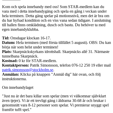
Kom och spela innebandy med oss! Som STAR-medlem kan du
vara med i detta innebandygäng och spela en gång i veckan under
hela terminen. Detta gäng spelar på motionsnivå, men det är bra om
du har hyfsad kondition och en viss vana sedan tidigare. I anslutning
till hallen finns omklädning, dusch och bastu. Du behöver ta med
egen innebandyklubba.
Tid:
Onsdagar klockan 16-17.
Datum:
Hela terminen (med första tillfället 5 augusti). OBS: Du kan
börja när som helst under terminen!
Plats:
Skarpnäckskyrkans idrottshall. Skarpnäcks allé 31. Närmaste
tunnelbana Skarpnäck.
Kostnad:
0 kr för STAR-medlem.
Kontaktperson:
Patrik Simonsson, telefon 076-12 250 19 eller mail
patrik.simonsson@stockholm.se
.
Anmälan:
Klicka på knappen "Anmäl dig" här ovan, och följ
instruktionerna.
Om innebandylaget
"Just nu är det bara killar som spelar (men vi välkomnar självklart
även tjejer). Vi är ett trevligt gäng i åldrarna 30-68 år och brukar i
genomsnitt vara 8-12 personer som spelar. Vi premierar snyggt spel
framför tufft spel."